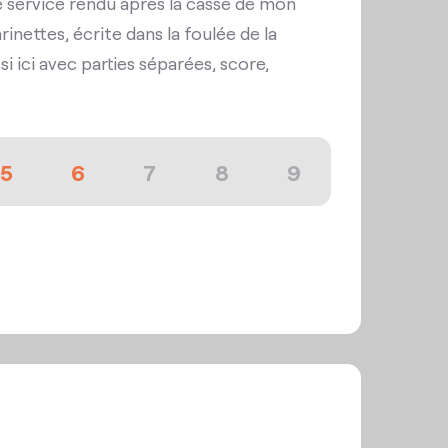
 service rendu après la casse de mon
rinettes, écrite dans la foulée de la
i ici avec parties séparées, score,
5
6
7
8
9