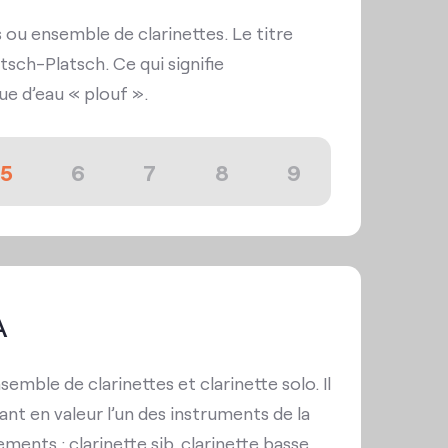
 ou ensemble de clarinettes. Le titre
tsch-Platsch. Ce qui signifie
que d’eau « plouf ».
5
6
7
8
9
A
emble de clarinettes et clarinette solo. Il
nt en valeur l’un des instruments de la
ents : clarinette sib, clarinette basse,