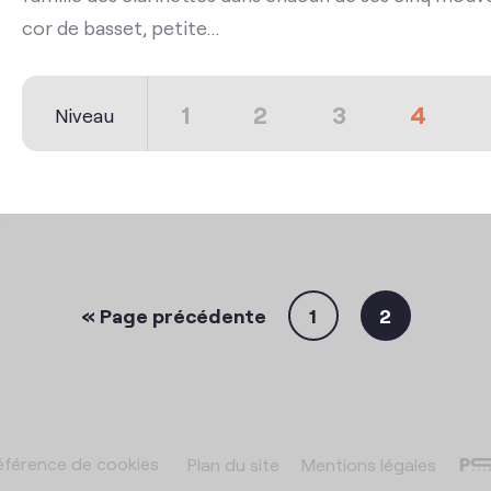
cor de basset, petite...
1
2
3
4
Niveau
« Page précédente
1
2
férence de cookies
Plan du site
Mentions légales