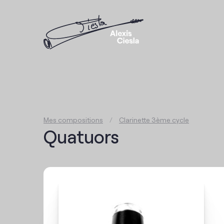
Mes compositions
/
Clarinette 3ème cycle
Quatuors