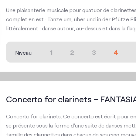
Une plaisanterie musicale pour quatuor de clarinettes
complet en est : Tanze um, über und in der Pfütze Pli
littéralement : danse autour, au-dessus et dans la fla
1
2
3
4
Niveau
Concerto for clarinets – FANTASI
Concerto for clarinets. Ce concerto est écrit pour ens
se présente sous la forme d’une suite de danses metta
famille des clarinettes dans chacun de ses cinq mouvem