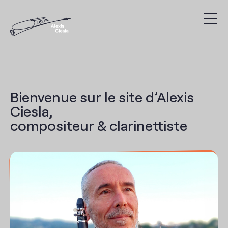
Compositions
Discographie
Bienvenue sur le site d’Alexis
Vidéos
Ciesla,
compositeur & clarinettiste
Recherche
Présentation
Agenda
Liens utiles