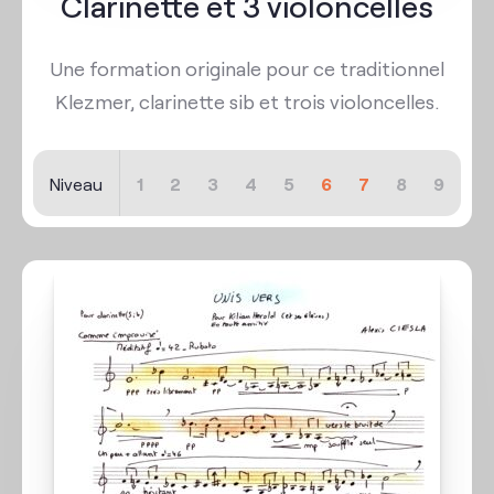
Clarinette et 3 violoncelles
Une formation originale pour ce traditionnel
Klezmer, clarinette sib et trois violoncelles.
Niveau
1
2
3
4
5
6
7
8
9