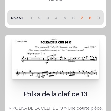
Niveau
1
2
3
4
5
6
7
8
9
Polka de la clef de 13
« POLKA DE LA CLEF DE 13 » Une courte pièce,