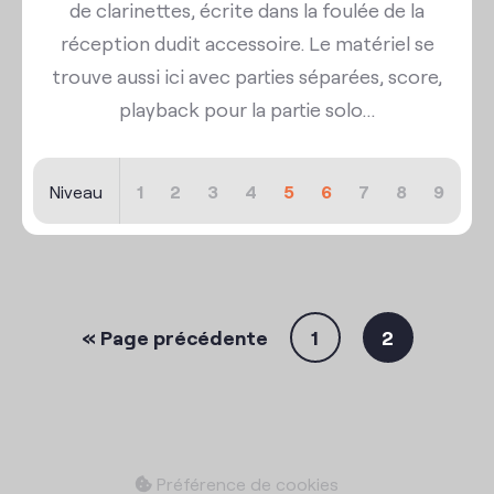
de clarinettes, écrite dans la foulée de la
réception dudit accessoire. Le matériel se
trouve aussi ici avec parties séparées, score,
playback pour la partie solo...
Niveau
1
2
3
4
5
6
7
8
9
« Page précédente
1
2
Préférence de cookies