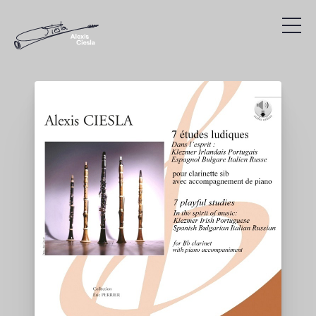
Compositions
Discographie
Vidéos
Recherche
Présentation
Agenda
Liens utiles