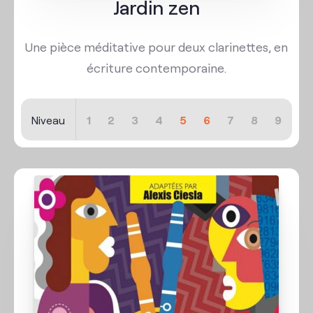
Jardin zen
Une pièce méditative pour deux clarinettes, en
écriture contemporaine.
Niveau
1
2
3
4
5
6
7
8
9