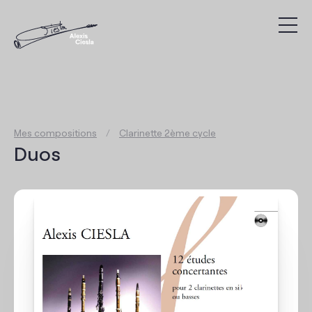
Compositions
Discographie
Mes compositions
/
Clarinette 2ème cycle
Vidéos
Duos
Recherche
Présentation
Agenda
Liens utiles