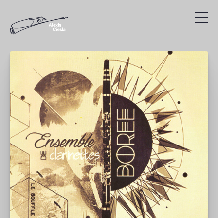
Compositions
Discographie
Vidéos
Recherche
Présentation
Agenda
Liens utiles