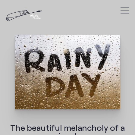
Compositions
Discographie
Vidéos
Recherche
Présentation
Agenda
The beautiful melancholy of a
Liens utiles