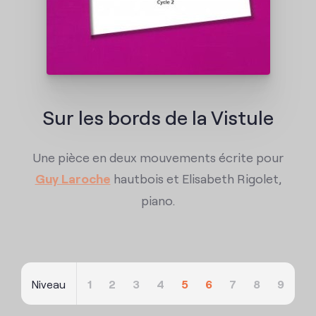
Contact
Sur les bords de la Vistule
Une pièce en deux mouvements écrite pour
Guy Laroche
hautbois et Elisabeth Rigolet,
piano.
Niveau
1
2
3
4
5
6
7
8
9