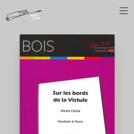
Compositions
Discographie
Vidéos
Recherche
Présentation
Agenda
Liens utiles