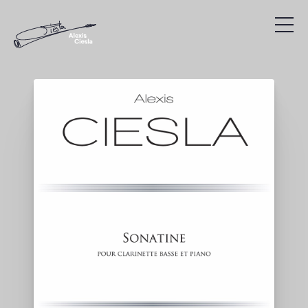
Compositions
Discographie
Vidéos
Recherche
Présentation
Agenda
Liens utiles