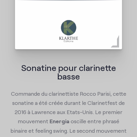
Contact
Sonatine pour clarinette
basse
Commande du clarinettiste Rocco Parisi, cette
sonatine a été créée durant le Clarinetfest de
2016 à Lawrence aux Etats-Unis. Le premier
mouvement
Energia
oscille entre phrasé
binaire et feeling swing. Le second mouvement