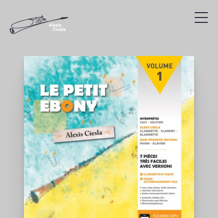
Compositions
Discographie
Vidéos
Recherche
Présentation
Agenda
Liens utiles