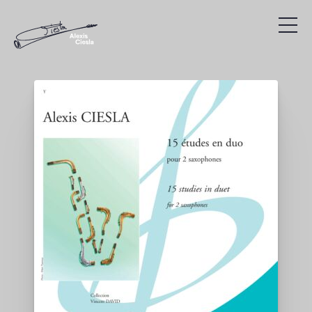
Compositions
Discographie
Vidéos
Recherche
Présentation
Agenda
Liens utiles