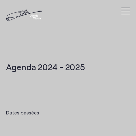
Compositions
Discography
Videos
Agenda 2024 - 2025
Search
Agenda
Dates passées
Links